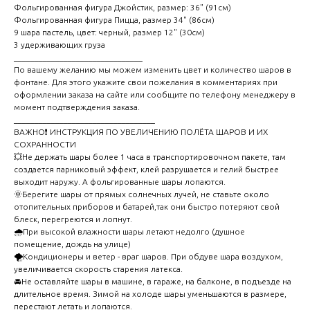
Фольгированная фигура Джойстик, размер: 36" (91см)
Фольгированная фигура Пицца, размер 34" (86см)
9 шара пастель, цвет: черный, размер 12" (30см)
3 удерживающих груза
_______________________________
По вашему желанию мы можем изменить цвет и количество шаров в
фонтане. Для этого укажите свои пожелания в комментариях при
оформлении заказа на сайте или сообщите по телефону менеджеру в
момент подтверждения заказа.
__________________________________
ВАЖНО❗ ИНСТРУКЦИЯ ПО УВЕЛИЧЕНИЮ ПОЛЁТА ШАРОВ И ИХ
СОХРАННОСТИ
💥Не держать шары более 1 часа в транспортировочном пакете, там
создается парниковый эффект, клей разрушается и гелий быстрее
выходит наружу. А фольгированные шары лопаются.
🌞Берегите шары от прямых солнечных лучей, не ставьте около
отопительных приборов и батарей,так они быстро потеряют свой
блеск, перегреются и лопнут.
🌧️При высокой влажности шары летают недолго (душное
помещение, дождь на улице)
🌪️Кондиционеры и ветер - враг шаров. При обдуве шара воздухом,
увеличивается скорость старения латекса.
🚘Не оставляйте шары в машине, в гараже, на балконе, в подъезде на
длительное время. Зимой на холоде шары уменьшаются в размере,
перестают летать и лопаются.