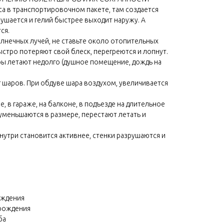
са в транспортировочном пакете, там создается
ушается и гелий быстрее выходит наружу. А
ся.
лнечных лучей, не ставьте около отопительных
ыстро потеряют свой блеск, перегреются и лопнут.
ры летают недолго (душное помещение, дождь на
г шаров. При обдуве шара воздухом, увеличивается
, в гараже, на балконе, в подъезде на длительное
уменьшаются в размере, перестают летать и
 внутри становится активнее, стенки разрушаются и
ождения
 рождения
ба