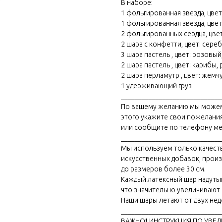
В наборе:
1 фольгированная звезда, цвет:
1 фольгированная звезда, цвет
2 фольгированных сердца, цвет
2 шара с конфетти, цвет: сереб
3 шара пастель , цвет: розовый,
2 шара пастель , цвет: карибы, 
2 шара перламутр , цвет: жемч
1 удерживающий груз
_____________________________
По вашему желанию мы можем 
этого укажите свои пожелания
или сообщите по телефону ме
_____________________________
Мы используем только качест
искусственных добавок, прои
до размеров более 30 см.
Каждый латексный шар надуты
что значительно увеличивают 
Наши шары летают от двух нед
_____________________________
ВАЖНО❗ ИНСТРУКЦИЯ ПО УВЕ