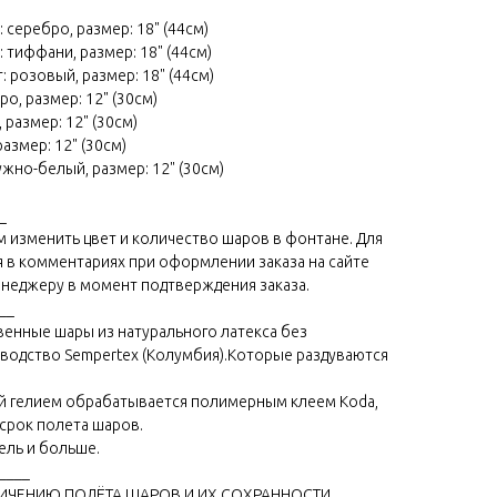
 серебро, размер: 18" (44см)
: тиффани, размер: 18" (44см)
: розовый, размер: 18" (44см)
ро, размер: 12" (30см)
 размер: 12" (30см)
размер: 12" (30см)
ужно-белый, размер: 12" (30см)
_
изменить цвет и количество шаров в фонтане. Для
 в комментариях при оформлении заказа на сайте
неджеру в момент подтверждения заказа.
__
венные шары из натурального латекса без
зводство Sempertex (Колумбия).Которые раздуваются
й гелием обрабатывается полимерным клеем Koda,
срок полета шаров.
ель и больше.
____
ЛИЧЕНИЮ ПОЛЁТА ШАРОВ И ИХ СОХРАННОСТИ