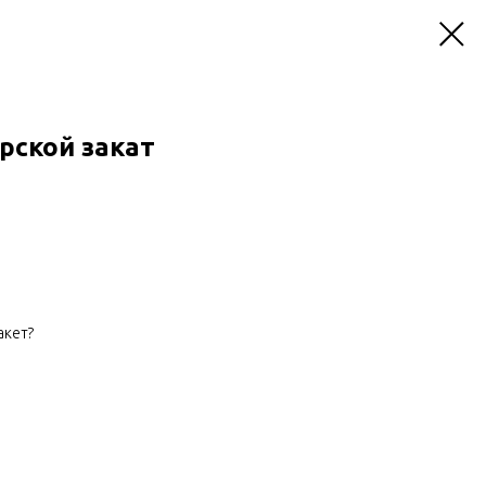
рской закат
акет?