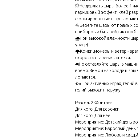
💥Не держать шары более 1 ча
парниковый эффект, клей разр
фольгированные шары лопают
🌞Берегите шары от прямых со
приборов и батарей,так они б
🌧️При высокой влажности ша
улице)
🌪️Кондиционеры и ветер - вра
скорость старения латекса.
🚘Не оставляйте шары в машине
время. Зимой на холоде шары 
лопаются.
⛹️‍♂️При активных играх, гелий
гелий выходит наружу.
Раздел: 2 Фонтаны
Для кого: Для девочки
Для кого: Для неё
Мероприятие: Детский день р
Мероприятие: Взрослый день
Мероприятие: Любовь и свадь