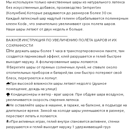
Мы используем только качественные шары из натурального латекса
без искусственных добавок, производство Sempertex
(Колумбия).Которые раздуваются до размеров более 30 см.
Каждый латексный шар надутый гелием обрабатывается полимерным
клеем Koda , что значительно увеличивают срок полета шаров.
Наши шары летают от двух недель и больше.
__________________________________
ВАЖНО❗ ИНСТРУКЦИЯ ПО УВЕЛИЧЕНИЮ ПОЛЁТА ШАРОВ И ИХ
СОХРАННОСТИ
💥Не держать шары более 1 часа в транспортировочном пакете, там
создается парниковый эффект, клей разрушается и гелий быстрее
выходит наружу. А фольгированные шары лопаются.
🌞Берегите шары от прямых солнечных лучей, не ставьте около
отопительных приборов и батарей,так они быстро потеряют свой
блеск, перегреются и лопнут.
🌧️При высокой влажности шары летают недолго (душное
помещение, дождь на улице)
🌪️ Кондиционеры и ветер - враг шаров. При обдуве шара воздухом,
увеличивается скорость старения латекса.
🚘Не оставляйте шары в машине, в гараже, на балконе, в подъезде на
длительное время. Зимой на холоде шары уменьшаются в размере,
перестают летать и лопаются.
⛹️‍♂️При активных играх, гелий внутри становится активнее, стенки
разрушаются и гелий выходит наружу.1 удерживающий груз