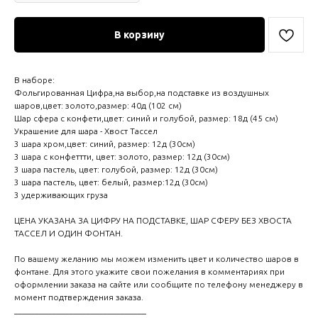
В корзину
В наборе:
Фольгированная Цифра,на выбор,на подставке из воздушных
шаров,цвет: золото,размер: 40д (102 см)
Шар сфера с конфети,цвет: синий и голубой, размер: 18д (45 см)
Украшение для шара - Хвост Тассел
3 шара хром,цвет: синий, размер: 12д (30см)
3 шара с конфеттти, цвет: золото, размер: 12д (30см)
3 шара пастель, цвет: голубой, размер: 12д (30см)
3 шара пастель, цвет: белый, размер:12д (30см)
3 удерживающих груза
ЦЕНА УКАЗАНА ЗА ЦИФРУ НА ПОДСТАВКЕ, ШАР СФЕРУ БЕЗ ХВОСТА
ТАССЕЛ И ОДИН ФОНТАН.
По вашему желанию мы можем изменить цвет и количество шаров в
фонтане. Для этого укажите свои пожелания в комментариях при
оформлении заказа на сайте или сообщите по телефону менеджеру в
момент подтверждения заказа.
_______________________________