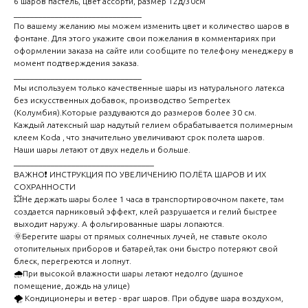
6 шаров пастель, цвет ассорти, размер 12д/30см
_______________________________
По вашему желанию мы можем изменить цвет и количество шаров в
фонтане. Для этого укажите свои пожелания в комментариях при
оформлении заказа на сайте или сообщите по телефону менеджеру в
момент подтверждения заказа.
_______________________________
Мы используем только качественные шары из натурального латекса
без искусственных добавок, производство Sempertex
(Колумбия).Которые раздуваются до размеров более 30 см.
Каждый латексный шар надутый гелием обрабатывается полимерным
клеем Koda , что значительно увеличивают срок полета шаров.
Наши шары летают от двух недель и больше.
__________________________________
ВАЖНО❗ ИНСТРУКЦИЯ ПО УВЕЛИЧЕНИЮ ПОЛЁТА ШАРОВ И ИХ
СОХРАННОСТИ
💥Не держать шары более 1 часа в транспортировочном пакете, там
создается парниковый эффект, клей разрушается и гелий быстрее
выходит наружу. А фольгированные шары лопаются.
🌞Берегите шары от прямых солнечных лучей, не ставьте около
отопительных приборов и батарей,так они быстро потеряют свой
блеск, перегреются и лопнут.
🌧️При высокой влажности шары летают недолго (душное
помещение, дождь на улице)
🌪️ Кондиционеры и ветер - враг шаров. При обдуве шара воздухом,