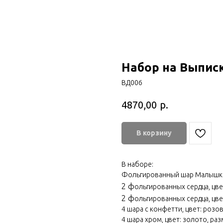
Набор на Выпис
ВД006
р.
4870,00
В корзину
В наборе:
Фольгированный шар Малышка д
2 ф
ольгированных сердца, цвет
2 ф
ольгированных сердца, цве
4 шара с конфетти, цвет: розов
4 шара хром, цвет: золото, разм