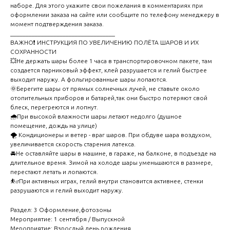
наборе. Для этого укажите свои пожелания в комментариях при
оформлении заказа на сайте или сообщите по телефону менеджеру в
момент подтверждения заказа.
__________________________________
ВАЖНО❗ ИНСТРУКЦИЯ ПО УВЕЛИЧЕНИЮ ПОЛЁТА ШАРОВ И ИХ
СОХРАННОСТИ
💥Не держать шары более 1 часа в транспортировочном пакете, там
создается парниковый эффект, клей разрушается и гелий быстрее
выходит наружу. А фольгированные шары лопаются.
🌞Берегите шары от прямых солнечных лучей, не ставьте около
отопительных приборов и батарей,так они быстро потеряют свой
блеск, перегреются и лопнут.
🌧️При высокой влажности шары летают недолго (душное
помещение, дождь на улице)
🌪️ Кондиционеры и ветер - враг шаров. При обдуве шара воздухом,
увеличивается скорость старения латекса.
🚘Не оставляйте шары в машине, в гараже, на балконе, в подъезде на
длительное время. Зимой на холоде шары уменьшаются в размере,
перестают летать и лопаются.
⛹️‍♂️При активных играх, гелий внутри становится активнее, стенки
разрушаются и гелий выходит наружу.
Раздел: 3 Оформление,фотозоны
Мероприятие: 1 сентября / Выпускной
Мероприятие: Взрослый день рождения