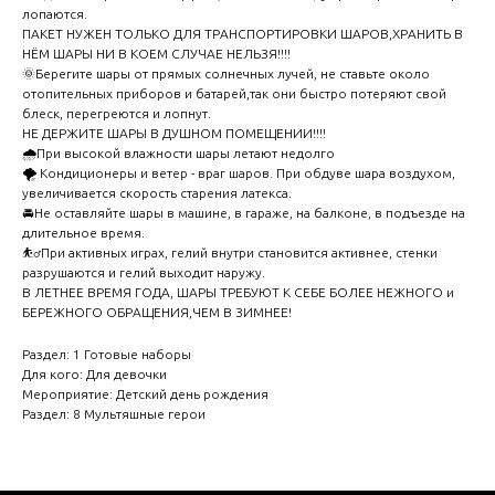
лопаются.
ПАКЕТ НУЖЕН ТОЛЬКО ДЛЯ ТРАНСПОРТИРОВКИ ШАРОВ,ХРАНИТЬ В
НЁМ ШАРЫ НИ В КОЕМ СЛУЧАЕ НЕЛЬЗЯ!!!!
🌞Берегите шары от прямых солнечных лучей, не ставьте около
отопительных приборов и батарей,так они быстро потеряют свой
блеск, перегреются и лопнут.
НЕ ДЕРЖИТЕ ШАРЫ В ДУШНОМ ПОМЕЩЕНИИ!!!!
🌧️При высокой влажности шары летают недолго
🌪️ Кондиционеры и ветер - враг шаров. При обдуве шара воздухом,
увеличивается скорость старения латекса.
🚘Не оставляйте шары в машине, в гараже, на балконе, в подъезде на
длительное время.
⛹️‍♂️При активных играх, гелий внутри становится активнее, стенки
разрушаются и гелий выходит наружу.
В ЛЕТНЕЕ ВРЕМЯ ГОДА, ШАРЫ ТРЕБУЮТ К СЕБЕ БОЛЕЕ НЕЖНОГО и
БЕРЕЖНОГО ОБРАЩЕНИЯ,ЧЕМ В ЗИМНЕЕ!
Раздел: 1 Готовые наборы
Для кого: Для девочки
Мероприятие: Детский день рождения
Раздел: 8 Мультяшные герои