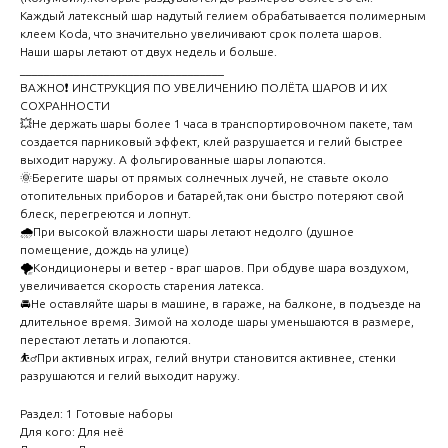
Каждый латексный шар надутый гелием обрабатывается полимерным
клеем Koda, что значительно увеличивают срок полета шаров.
Наши шары летают от двух недель и больше.
__________________________________
ВАЖНО❗ ИНСТРУКЦИЯ ПО УВЕЛИЧЕНИЮ ПОЛЁТА ШАРОВ И ИХ
СОХРАННОСТИ
💥Не держать шары более 1 часа в транспортировочном пакете, там
создается парниковый эффект, клей разрушается и гелий быстрее
выходит наружу. А фольгированные шары лопаются.
🌞Берегите шары от прямых солнечных лучей, не ставьте около
отопительных приборов и батарей,так они быстро потеряют свой
блеск, перегреются и лопнут.
🌧️При высокой влажности шары летают недолго (душное
помещение, дождь на улице)
🌪️Кондиционеры и ветер - враг шаров. При обдуве шара воздухом,
увеличивается скорость старения латекса.
🚘Не оставляйте шары в машине, в гараже, на балконе, в подъезде на
длительное время. Зимой на холоде шары уменьшаются в размере,
перестают летать и лопаются.
⛹️‍♂️При активных играх, гелий внутри становится активнее, стенки
разрушаются и гелий выходит наружу.
Раздел: 1 Готовые наборы
Для кого: Для неё