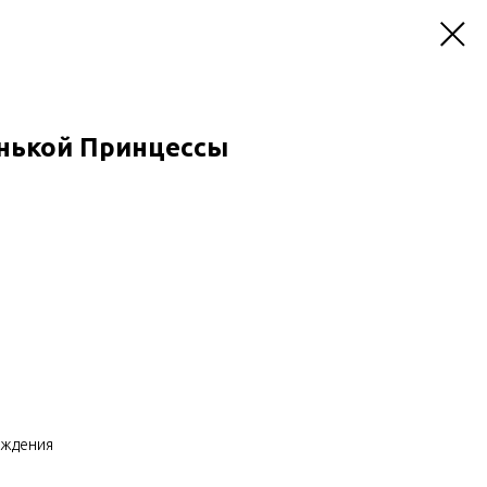
нькой Принцессы
ождения