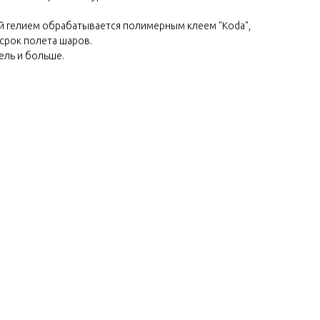
й гелием обрабатывается полимерным клеем "Koda",
срок полета шаров.
ель и больше.