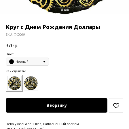
Круг с Днем Рождения Доллары
SKU:
ФС069
370
р.
Цвет
Черный
Как сделать?
В корзину
Цена указана за 1 шар, наполненный гелием.
Шар 18 дюймов (45 см)