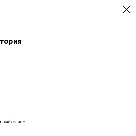
стория
енный гелием.