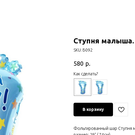
Ступня малыша.
SKU:
Б092
р.
580
Как сделать?
В корзину
Фольгированный шар Ступня 
размер: 29" ( 74см)