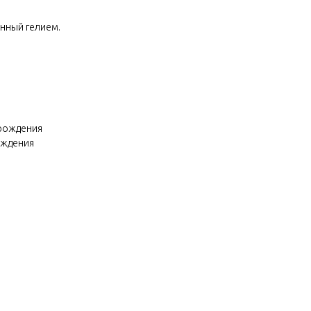
енный гелием.
 рождения
ождения