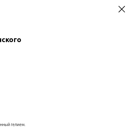
нского
енный гелием.