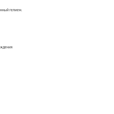
енный гелием.
ождения