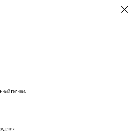
енный гелием.
ождения