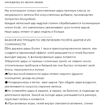
менеджеру во время заказа.
_______________________________
Мы используем только качественные шары премиум класса, из
натурального латекса без искусственных добавок, производство
Sempertex (Колумбия).
Каждый латексный шар надутый гелием обрабатывается полимерным
клеем Koda , что значительно увеличивают срок полета шаров.
Наши шары летают от двух недель и больше.
__________________________________
ВАЖНО❗ ИНСТРУКЦИЯ ПО УВЕЛИЧЕНИЮ ПОЛЁТА ШАРОВ И ИХ
СОХРАННОСТИ
💥Не держать шары более 1 часа в транспортировочном пакете, там
создается парниковый эффект, клей разрушается и гелий быстрее
выходит наружу. А фольгированные шары лопаются.
🌞Берегите шары от прямых солнечных лучей, не ставьте около
отопительных приборов и батарей,так они быстро потеряют свой
блеск, перегреются и лопнут.
🌧️При высокой влажности шары летают недолго (душное
помещение, дождь на улице)
🌪️ Кондиционеры и ветер - враг шаров. При обдуве шара воздухом,
увеличивается скорость старения латекса.
🚘Не оставляйте шары в машине, в гараже, на балконе, в подъезде на
длительное время. Зимой на холоде шары уменьшаются в размере,
перестают летать и лопаются.
⛹️‍♂️При активных играх, гелий внутри становится активнее, стенки