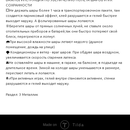
СОХРАННОСТИ
💥Не держать шары более 1 часа в транспортировочном пакете, там
создается парниковый эффект, клей разрушается и гелий быстрее
выходит наружу. А фольгированные шары лопаются.
🌞Берегите шары от прямых солнечных лучей, не ставьте около
отопительных приборов и батарей,так они быстро потеряют свой
блеск, перегреются и лопнут.
🌧️При высокой влажности шары летают недолго (душное
помещение, дождь на улице)
🌪️ Кондиционеры и ветер - враг шаров. При обдуве шара воздухом,
увеличивается скорость старения латекса.
🚘Не оставляйте шары в машине, в гараже, на балконе, в подъезде на
длительное время. Зимой на холоде шары уменьшаются в размере,
перестают летать и лопаются.
⛹️‍♂️При активных играх, гелий внутри становится активнее, стенки
разрушаются и гелий выходит наружу.
Раздел: 3 Металлик
Tilda
Made on